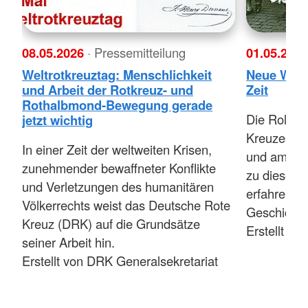
08.05.2026
· Pressemitteilung
01.05.202
Weltrotkreuztag: Menschlichkeit
Neue Webs
und Arbeit der Rotkreuz- und
Zeit
Rothalbmond-Bewegung gerade
Die Rolle 
jetzt wichtig
Kreuzes in 
In einer Zeit der weltweiten Krisen,
und ambival
zunehmender bewaffneter Konflikte
zu diesem 
und Verletzungen des humanitären
erfahren S
Völkerrechts weist das Deutsche Rote
Geschichte 
Kreuz (DRK) auf die Grundsätze
Erstellt vo
seiner Arbeit hin.
Erstellt von DRK Generalsekretariat