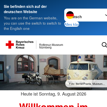
Sie befinden sich auf der
Sprache wechseln zu
deutschen Website
You are on the German website,
you can use the switch to switch to
Alles klar
the English one
Rotkreuz-Museum
Nürnberg
Foto: Rotkreuz-Museum Nürnberg
Heute ist
Sonntag, 9. August 2026
Willkommen im