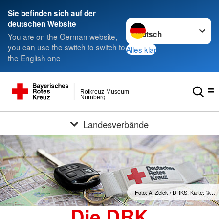
Sie befinden sich auf der
Sprache wechseln zu
deutschen Website
You are on the German website,
you can use the switch to switch to
Alles klar
the English one
Rotkreuz-Museum
Nürnberg
Landesverbände
Foto: A. Zelck / DRKS, Karte: ©…
Die DRK