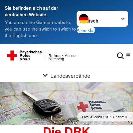
Sie befinden sich auf der
Sprache wechseln zu
deutschen Website
You are on the German website,
you can use the switch to switch to
Alles klar
the English one
Rotkreuz-Museum
Nürnberg
Landesverbände
Foto: A. Zelck / DRKS, Karte: ©…
Die DRK