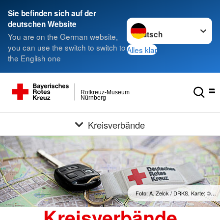
Sie befinden sich auf der
Sprache wechseln zu
deutschen Website
You are on the German website,
you can use the switch to switch to
Alles klar
the English one
Rotkreuz-Museum
Nürnberg
Kreisverbände
Foto: A. Zelck / DRKS, Karte: ©…
Kreisverbände