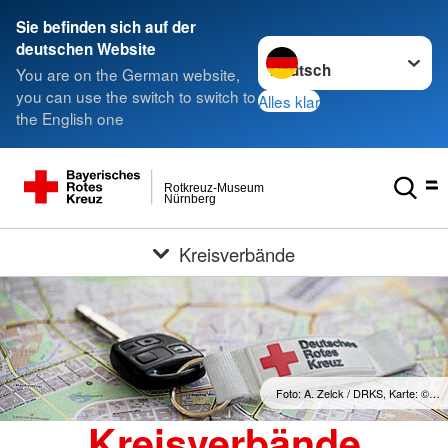
Sie befinden sich auf der
Sprache wechseln zu
deutschen Website
You are on the German website,
you can use the switch to switch to
Alles klar
the English one
Rotkreuz-Museum
Nürnberg
Kreisverbände
Foto: A. Zelck / DRKS, Karte: ©…
Kreisverbände