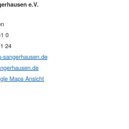
erhausen e.V.
en
61 0
61 24
rk-sangerhausen.de
angerhausen.de
ogle Maps Ansicht