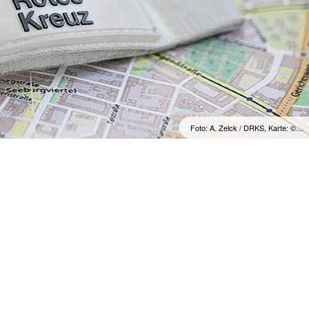
Foto: A. Zelck / DRKS, Karte: ©…