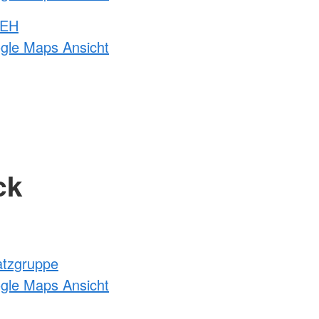
 EH
ogle Maps Ansicht
ck
atzgruppe
ogle Maps Ansicht