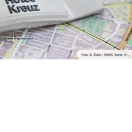
Foto: A. Zelck / DRKS, Karte: ©…