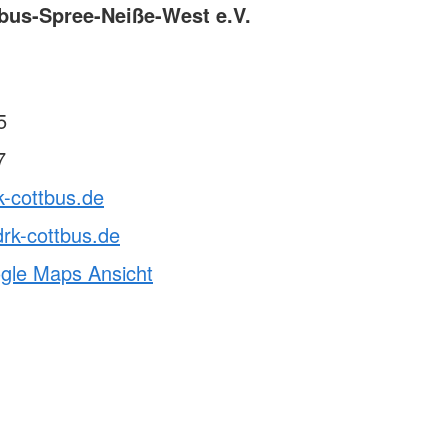
bus-Spree-Neiße-West e.V.
5
7
k-cottbus.de
rk-cottbus.de
ogle Maps Ansicht