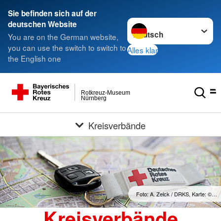
Sie befinden sich auf der
Sprache wechseln zu
deutschen Website
You are on the German website,
you can use the switch to switch to
Alles klar
the English one
Rotkreuz-Museum
Nürnberg
Kreisverbände
Foto: A. Zelck / DRKS, Karte: ©…
Kreisverbände