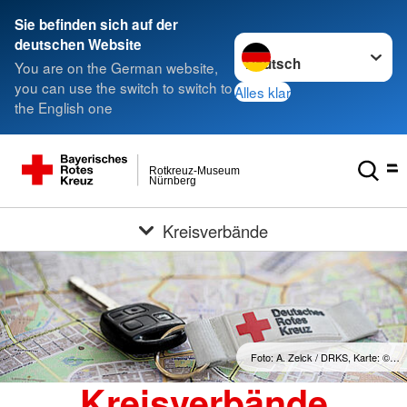
Sie befinden sich auf der
Sprache wechseln zu
deutschen Website
You are on the German website,
you can use the switch to switch to
Alles klar
the English one
Rotkreuz-Museum
Nürnberg
Kreisverbände
Foto: A. Zelck / DRKS, Karte: ©…
Kreisverbände