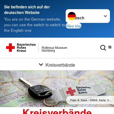
Sie befinden sich auf der
Sprache wechseln zu
deutschen Website
You are on the German website,
you can use the switch to switch to
Alles klar
the English one
Rotkreuz-Museum
Nürnberg
Kreisverbände
Foto: A. Zelck / DRKS, Karte: ©…
Kreisverbände