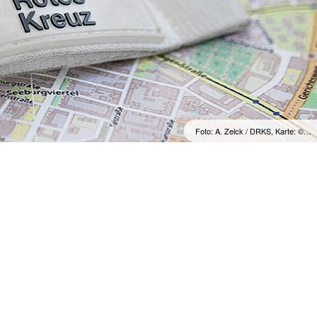
Foto: A. Zelck / DRKS, Karte: ©…