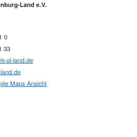
nburg-Land e.V.
1 0
1 33
rk-ol-land.de
-land.de
ogle Maps Ansicht