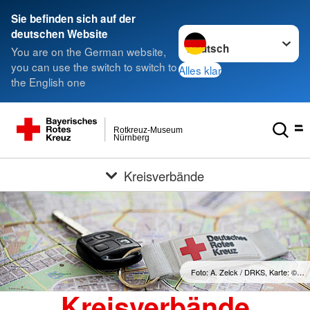
Sie befinden sich auf der
Sprache wechseln zu
deutschen Website
You are on the German website,
you can use the switch to switch to
Alles klar
the English one
Rotkreuz-Museum
Nürnberg
Kreisverbände
Foto: A. Zelck / DRKS, Karte: ©…
Kreisverbände