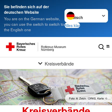
Sie befinden sich auf der
Sprache wechseln zu
deutschen Website
You are on the German website,
you can use the switch to switch to
Alles klar
the English one
Rotkreuz-Museum
Nürnberg
Kreisverbände
Foto: A. Zelck / DRKS, Karte: ©…
Kreisverbände