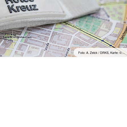
Foto: A. Zelck / DRKS, Karte: ©…