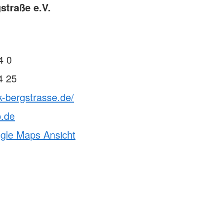
straße e.V.
4 0
4 25
k-bergstrasse.de/
p.de
ogle Maps Ansicht