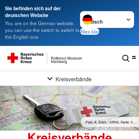
Sie befinden sich auf der
Sprache wechseln zu
deutschen Website
You are on the German website,
you can use the switch to switch to
Alles klar
the English one
Rotkreuz-Museum
Nürnberg
Kreisverbände
Foto: A. Zelck / DRKS, Karte: ©…
Kreisverbände