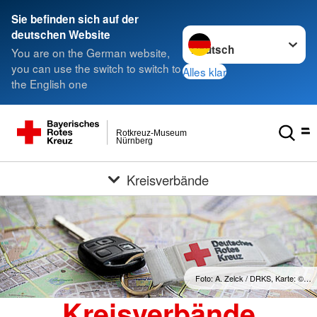
Sie befinden sich auf der
Sprache wechseln zu
deutschen Website
You are on the German website,
you can use the switch to switch to
Alles klar
the English one
Rotkreuz-Museum
Nürnberg
Kreisverbände
Foto: A. Zelck / DRKS, Karte: ©…
Kreisverbände