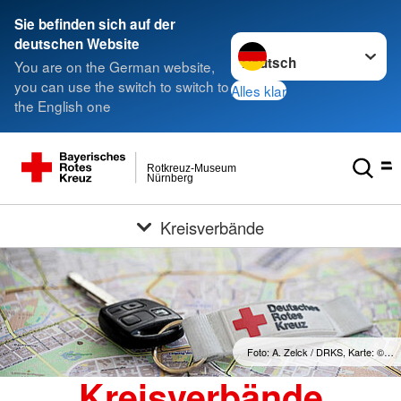
Sie befinden sich auf der
Sprache wechseln zu
deutschen Website
You are on the German website,
you can use the switch to switch to
Alles klar
the English one
Rotkreuz-Museum
Nürnberg
Kreisverbände
Foto: A. Zelck / DRKS, Karte: ©…
Kreisverbände