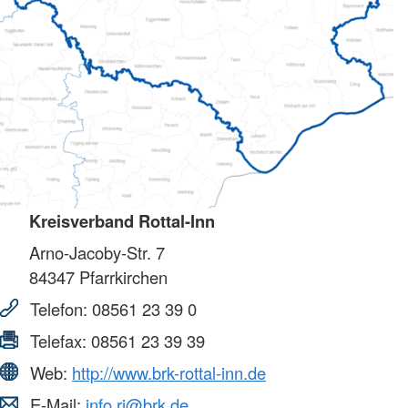
Kreisverband Rottal-Inn
Arno-Jacoby-Str. 7
84347
Pfarrkirchen
Telefon:
08561 23 39 0
Telefax:
08561 23 39 39
Web:
http://www.brk-rottal-inn.de
E-Mail:
info.ri@brk.de