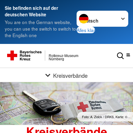
Sie befinden sich auf der
Sprache wechseln zu
deutschen Website
You are on the German website,
you can use the switch to switch to
Alles klar
the English one
Rotkreuz-Museum
Nürnberg
Kreisverbände
Foto: A. Zelck / DRKS, Karte: ©…
Kreisverbände