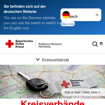
Sie befinden sich auf der
Sprache wechseln zu
deutschen Website
You are on the German website,
you can use the switch to switch to
Alles klar
the English one
Rotkreuz-Museum
Nürnberg
Kreisverbände
Foto: A. Zelck / DRKS, Karte: ©…
Kreisverbände